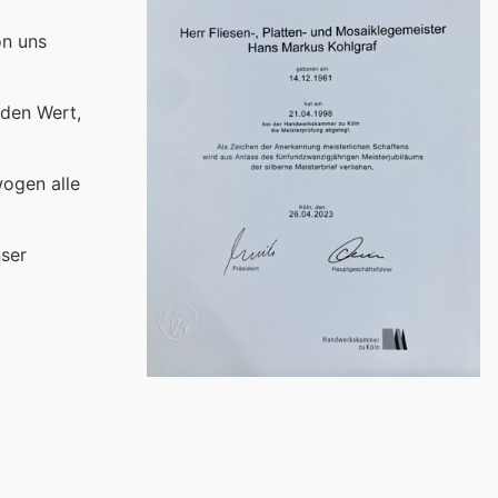
on uns
 den Wert,
wogen alle
nser